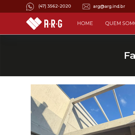
(47) 3562-2020
arg@arg.ind.br
HOME
QUEM SOM
Fa