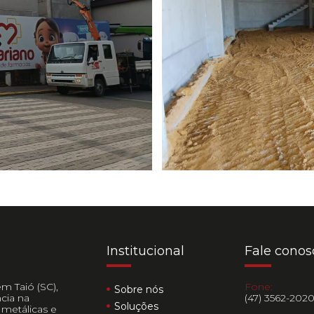
Institucional
Fale conos
m Taió (SC),
Fone:
Sobre nós
cia na
(47) 3562-202
Soluções
 metálicas e