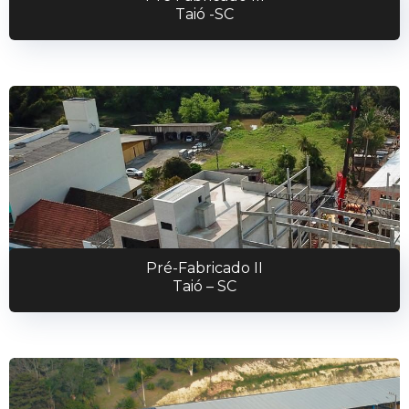
Taió -SC
Pré-Fabricado II
Taió – SC