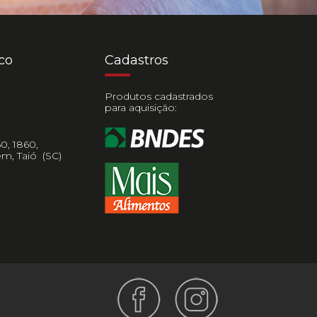
co
Cadastros
Produtos cadastrados
0
para aquisição:
0, 1860,
em, Taió (SC)