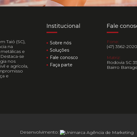
Institucional
Fale conos
m Taió (SC),
Fone:
Sobre nós
cia na
(47) 3562-202
Soluções
 metálicas e
 Destaca-se
Fale conosco
Matriz:
ogia nos
Rodovia SC 35
Faça parte
il e agrícola,
Bairro Barrag
mpromisso
ça e
Desenvolvimento: