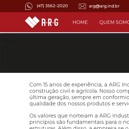
(47) 3562-2020
arg@arg.ind.br
HOME
QUEM SOM
Com 15 anos de experiência, a ARG Ind
construção civil e agrícola. Nosso c
última geração, sempre em conformid
qualidade dos nossos produtos e servi
Os valores que norteiam a ARG Industr
princípios são fundamentais para o no
estruturas. Além disso, a empresa se