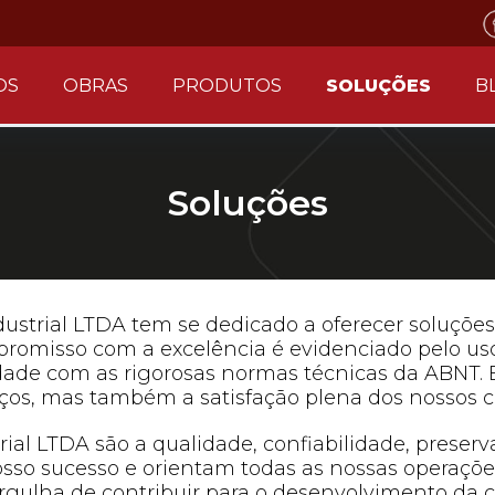
OS
OBRAS
PRODUTOS
SOLUÇÕES
B
Soluções
ustrial LTDA tem se dedicado a oferecer soluções 
ompromisso com a excelência é evidenciado pelo u
ade com as rigorosas normas técnicas da ABNT. 
ços, mas também a satisfação plena dos nossos cl
ial LTDA são a qualidade, confiabilidade, preser
sso sucesso e orientam todas as nossas operações
 orgulha de contribuir para o desenvolvimento d